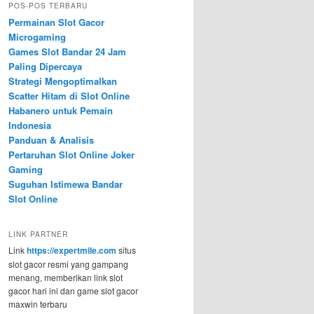
POS-POS TERBARU
Permainan Slot Gacor
Microgaming
Games Slot Bandar 24 Jam
Paling Dipercaya
Strategi Mengoptimalkan
Scatter Hitam di Slot Online
Habanero untuk Pemain
Indonesia
Panduan & Analisis
Pertaruhan Slot Online Joker
Gaming
Suguhan Istimewa Bandar
Slot Online
LINK PARTNER
Link
https://expertmile.com
situs
slot gacor resmi yang gampang
menang, memberikan link slot
gacor hari ini dan game slot gacor
maxwin terbaru