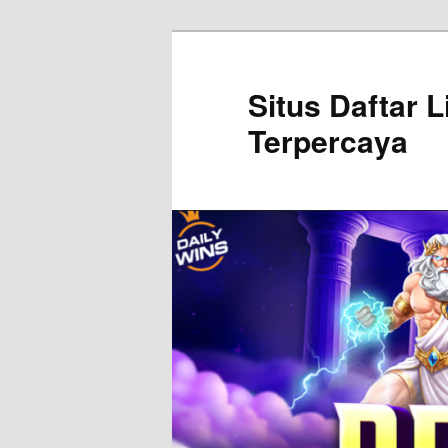
Langsung
Langsung
ke
ke
konten
konten
Situs Daftar 
utama
sekunder
Terpercaya