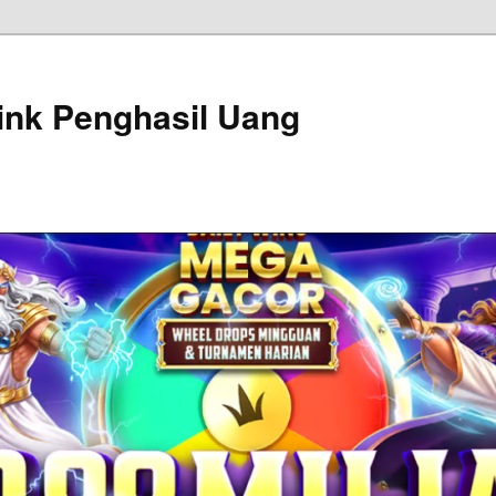
Link Penghasil Uang