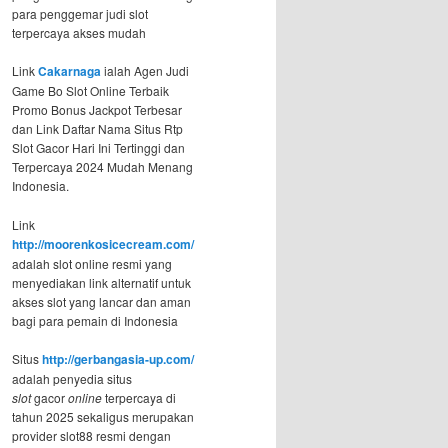
para penggemar judi slot
terpercaya akses mudah
Link
Cakarnaga
ialah Agen Judi
Game Bo Slot Online Terbaik
Promo Bonus Jackpot Terbesar
dan Link Daftar Nama Situs Rtp
Slot Gacor Hari Ini Tertinggi dan
Terpercaya 2024 Mudah Menang
Indonesia.
Link
http://moorenkosicecream.com/
adalah slot online resmi yang
menyediakan link alternatif untuk
akses slot yang lancar dan aman
bagi para pemain di Indonesia
Situs
http://gerbangasia-up.com/
adalah penyedia situs
slot
gacor
online
terpercaya di
tahun 2025 sekaligus merupakan
provider slot88 resmi dengan