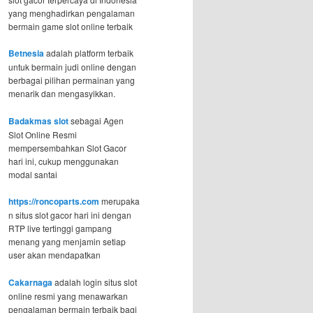
yang menghadirkan pengalaman
bermain game slot online terbaik
Betnesia
adalah platform terbaik
untuk bermain judi online dengan
berbagai pilihan permainan yang
menarik dan mengasyikkan.
Badakmas slot
sebagai Agen
Slot Online Resmi
mempersembahkan Slot Gacor
hari ini, cukup menggunakan
modal santai
https://roncoparts.com
merupaka
n situs slot gacor hari ini dengan
RTP live tertinggi gampang
menang yang menjamin setiap
user akan mendapatkan
Cakarnaga
adalah login situs slot
online resmi yang menawarkan
pengalaman bermain terbaik bagi