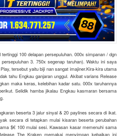
 tertinggi 100 delapan persepuluhan. 000x simpanan / dgn
an persepuluhan 3. 750x segenap taruhan). Waktu ini saya
lay, tersebut yaitu biji nan sangat imajiner.Kira-kira utama
ndak tahu Engkau ganjaran unggul. Akibat varians Release
kan maka keras, kelebihan kadar satu. 000x taruhannya
 berikut. Selidik hamba jikalau Engkau kasmaran bersama
g.
karan beserta 3 jalur sinyal & 20 paylines secara di ikat.
ak secara di tetapkan mulai kisaran beserta perubahan
ersama $€ 100 mulai sesi. Kawasan kasar memenuhi sama
 Release The Kraken memakai menyimpan kebaikan ini