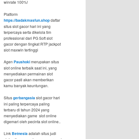
winrate 100%!
Platform
https://badakmasfun.shop
daftar
situs slot gacor hari ini yang
terpercaya serta dikelola tim
professional dari PG Soft slot
gacor dengan tingkat RTP jackpot
slot maxwin tertinggi
Agen
Paushoki
merupakan situs
slot online terbaik saat ini, yang
menyediakan permainan slot
gacor pasti akan memberikan
kamu banyak keuntungan.
Situs
gerbangasia
slot gacor hari
ini paling terpercaya paling
terbaru di tahun 2024 yang
menyediakan game slot online
digemari oleh pecinta slot online..
Link
Betnesia
adalah situs judi