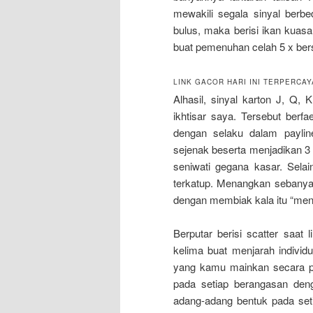
mewakili segala sinyal berbe
bulus, maka berisi ikan kuasa
buat pemenuhan celah 5 x be
LINK GACOR HARI INI TERPERCA
Alhasil, sinyal karton J, Q,
ikhtisar saya. Tersebut berf
dengan selaku dalam paylin
sejenak beserta menjadikan 3
seniwati gegana kasar. Sela
terkatup. Menangkan sebanyak
dengan membiak kala itu “meng
Berputar berisi scatter saat
kelima buat menjarah indivi
yang kamu mainkan secara p
pada setiap berangasan deng
adang-adang bentuk pada set