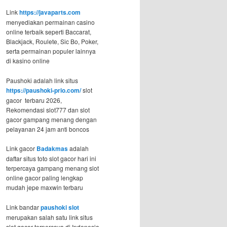
Link
https://javaparts.com
menyediakan permainan casino
online terbaik seperti Baccarat,
Blackjack, Roulete, Sic Bo, Poker,
serta permainan populer lainnya
di kasino online
Paushoki adalah link situs
https://paushoki-prio.com/
slot
gacor terbaru 2026,
Rekomendasi slot777 dan slot
gacor gampang menang dengan
pelayanan 24 jam anti boncos
Link gacor
Badakmas
adalah
daftar situs toto slot gacor hari ini
terpercaya gampang menang slot
online gacor paling lengkap
mudah jepe maxwin terbaru
Link bandar
paushoki slot
merupakan salah satu link situs
slot gacor terpercaya di Indonesia