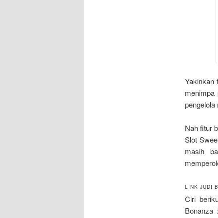
Yakinkan 
menimpa p
pengelola 
Nah fitur
Slot Sweet
masih ba
memperole
LINK JUDI
Ciri beri
Bonanza 