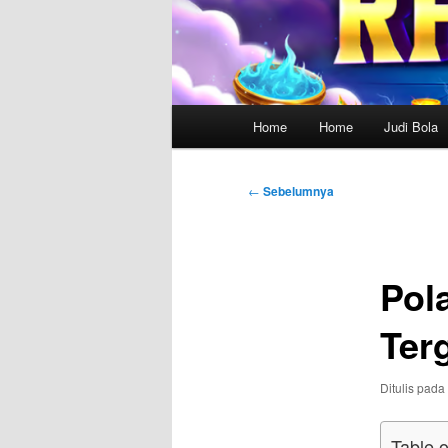
Menu
Home
Home
Judi Bola
utama
Navigasi
←
Sebelumnya
Tulisan
Pol
Ter
Ditulis pada
Table 