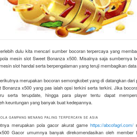
terlebih dulu kita mencari sumber bocoran terpercaya yang memba
ola mesin slot Sweet Bonanza x500. Misalnya saja sumbernya be
mesin slot handal serta berpengalaman yang teruji membagikan data 
 berikutnya merupakan bocoran semongkobet yang di datangkan dari 
 Bonanza x500 yang pas ialah opsi terkini serta terkini. Jika bocor
ru serta terupdate, hingga para player tentu dapat mempero
h keuntungan yang banyak buat kedepannya.
 BOLA GAMPANG MENANG PALING TERPERCAYA SE ASIA
kutnya merupakan pola gacor akurat game
https://abcofagri.com/
s
x500 Gacor umumnya banyak direkomendasikan oleh member la