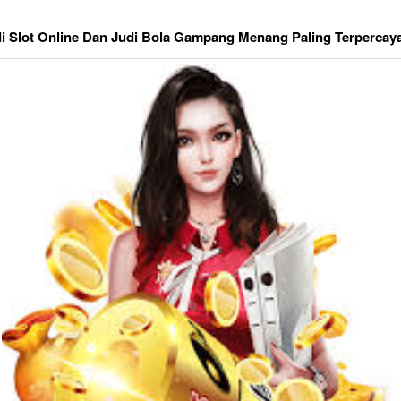
di Slot Online Dan Judi Bola Gampang Menang Paling Terpercaya