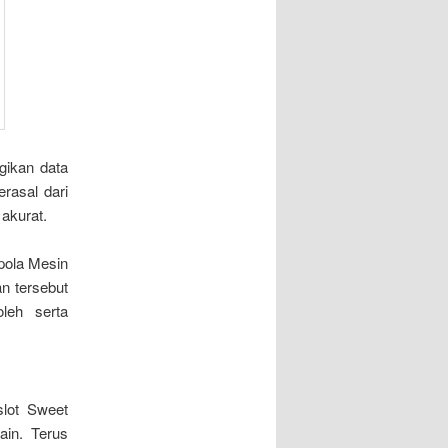
gikan data
rasal dari
akurat.
pola Mesin
an tersebut
leh serta
lot Sweet
in. Terus