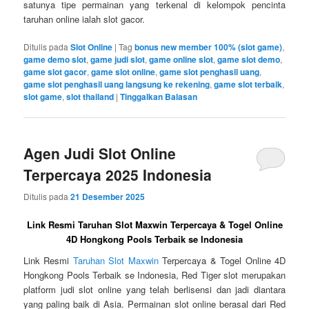
satunya tipe permainan yang terkenal di kelompok pencinta
taruhan online ialah slot gacor.
Ditulis pada
Slot Online
|
Tag
bonus new member 100% (slot game)
,
game demo slot
,
game judi slot
,
game online slot
,
game slot demo
,
game slot gacor
,
game slot online
,
game slot penghasil uang
,
game slot penghasil uang langsung ke rekening
,
game slot terbaik
,
slot game
,
slot thailand
|
Tinggalkan Balasan
Agen Judi Slot Online
Terpercaya 2025 Indonesia
Ditulis pada
21 Desember 2025
Link Resmi Taruhan Slot Maxwin Terpercaya & Togel Online
4D Hongkong Pools Terbaik se Indonesia
Link Resmi
Taruhan Slot Maxwin
Terpercaya & Togel Online 4D
Hongkong Pools Terbaik se Indonesia, Red Tiger slot merupakan
platform judi slot online yang telah berlisensi dan jadi diantara
yang paling baik di Asia. Permainan slot online berasal dari Red