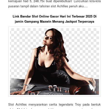
kemajuan had 5, 248.75x buat diperebutkan! Luncurkan kira-kira
pusaran tampil dalam tafsiran slot Achilles penuh aku….
Link Bandar Slot Online Gacor Hari Ini Terbesar 2025 Di
jamin Gampang Maxwin Menang Jackpot Terpercaya
Slot Achilles menyarankan cerita legendaris Troy pada bentuk