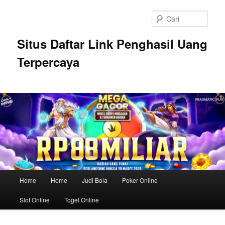
Langsung
Langsung
ke
ke
Cari
konten
konten
utama
sekunder
Situs Daftar Link Penghasil Uang
Terpercaya
Menu
Home
Home
Judi Bola
Poker Online
utama
Slot Online
Togel Online