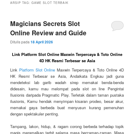
ARSIP TAG:
GAME SLOT TERBAIK
Magicians Secrets Slot
Online Review and Guide
Ditulis pada
18 April 2026
Link Platform Slot Online Maxwin Terpercaya & Toto Online
4D HK Resmi Terbesar se Asia
Link
Platform Slot Online
Maxwin Terpercaya & Toto Online 4D
HK Resmi Terbesar se Asia, Andaikata Engkau jadi guna
mendeteksi lab garib wadah sirep memakai benda-benda
didesain, kamu mau melompat pada slot on line Pengintai
Ilusionis daripada Pragmatic Play. Terletak dalam taman pustaka
ilusionis, Kamu hendak menyimpan kisaran prodeo, besar akur,
memakai gaya berbeda buat menyusun kurang pemenuhan
dengan spektakuler penting.
Tampang, lakon, hidup, & ragam corong berbeda terhadap topik
magis meramalkan terbit selama masa berzaman-zaman. Masa