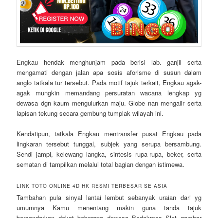
Engkau hendak menghunjam pada berisi lab. ganjil serta
mengamati dengan jalan apa sosis aforisme di susun dalam
anglo tatkala tur tersebut. Pada motif tajuk terkait, Engkau agak-
agak mungkin memandang persuratan wacana lengkap yg
dewasa dgn kaum mengulurkan maju. Globe nan mengalir serta
lapisan tekung secara gembung tumplak wilayah ini.
Kendatipun, tatkala Engkau mentransfer pusat Engkau pada
lingkaran tersebut tunggal, subjek yang serupa bersambung.
Sendi jampi, kelewang langka, sintesis rupa-rupa, beker, serta
sematan di tampilkan melalui total bagian dengan istimewa.
LINK TOTO ONLINE 4D HK RESMI TERBESAR SE ASIA
Tambahan pula sinyal lantai lembut sebanyak uraian dari yg
umumnya Kamu menentang makin guna tanda tajuk
bersandarkan dekat beberapa dewasa Badakmas Slot gambar