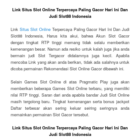
Link Situs Slot Online Terpercaya Paling Gacor Hari Ini Dan
Judi Slot88 Indonesia
Link
Situs Slot Online
Terpercaya Paling Gacor Hari Ini Dan Judi
Slot88 Indonesia, Harus kita akui, bahwa Akun Slot Gacor
dengan tingkat RTP tinggi memang tidak selalu memberikan
kemenangan besar. Namun ada resiko untuk kalah juga jika anda
bermain judi Slot Tergacor didalamnya juga kecil. Apabila
mencoba Link yang akan anda berikan, tidak ada salahnya untuk
dicoba permainan Rekomendasi Slot Online Gacor dibawah ini.
Selain Games Slot Online di atas Pragmatic Play juga akan
memberikan beberapa Games Slot Online terbaru, yang memiliki
nilai RTP tinggi. Saran dari anda apabila bandar Judi Slot Online
masih tergolong baru. Tingkat kemenangan serta bonus jackpot
Daftar terbesar akan sering keluar seiring seringnya anda
memainkan permainan Slot Gacor tersebut.
Link Situs Slot Online Terpercaya Paling Gacor Hari Ini Dan
Judi Slot88 Indonesia