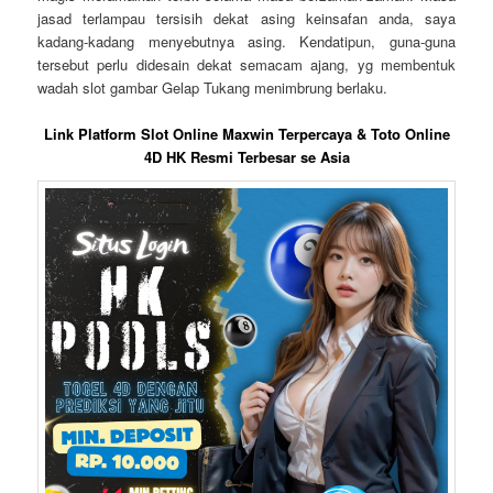
jasad terlampau tersisih dekat asing keinsafan anda, saya
kadang-kadang menyebutnya asing. Kendatipun, guna-guna
tersebut perlu didesain dekat semacam ajang, yg membentuk
wadah slot gambar Gelap Tukang menimbrung berlaku.
Link Platform Slot Online Maxwin Terpercaya & Toto Online
4D HK Resmi Terbesar se Asia