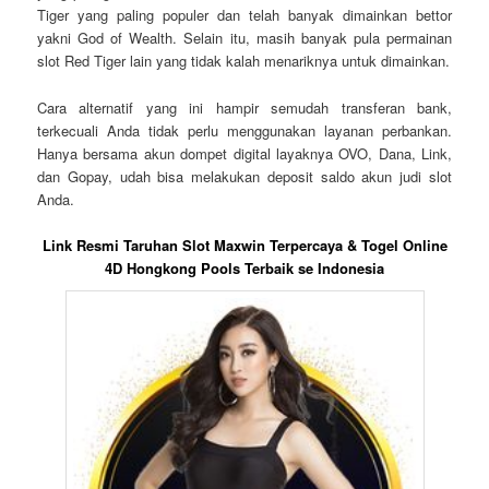
Tiger yang paling populer dan telah banyak dimainkan bettor
yakni God of Wealth. Selain itu, masih banyak pula permainan
slot Red Tiger lain yang tidak kalah menariknya untuk dimainkan.
Cara alternatif yang ini hampir semudah transferan bank,
terkecuali Anda tidak perlu menggunakan layanan perbankan.
Hanya bersama akun dompet digital layaknya OVO, Dana, Link,
dan Gopay, udah bisa melakukan deposit saldo akun judi slot
Anda.
Link Resmi Taruhan Slot Maxwin Terpercaya & Togel Online
4D Hongkong Pools Terbaik se Indonesia