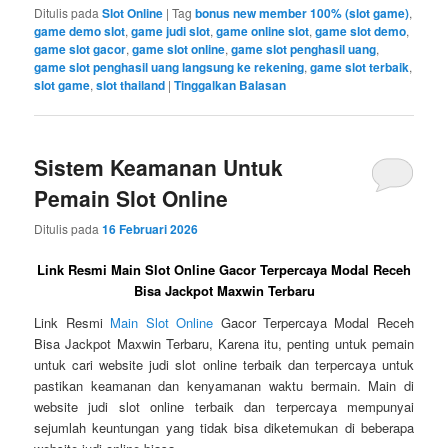
Ditulis pada
Slot Online
|
Tag
bonus new member 100% (slot game)
,
game demo slot
,
game judi slot
,
game online slot
,
game slot demo
,
game slot gacor
,
game slot online
,
game slot penghasil uang
,
game slot penghasil uang langsung ke rekening
,
game slot terbaik
,
slot game
,
slot thailand
|
Tinggalkan Balasan
Sistem Keamanan Untuk
Pemain Slot Online
Ditulis pada
16 Februari 2026
Link Resmi Main Slot Online Gacor Terpercaya Modal Receh
Bisa Jackpot Maxwin Terbaru
Link Resmi
Main Slot Online
Gacor Terpercaya Modal Receh
Bisa Jackpot Maxwin Terbaru, Karena itu, penting untuk pemain
untuk cari website judi slot online terbaik dan terpercaya untuk
pastikan keamanan dan kenyamanan waktu bermain. Main di
website judi slot online terbaik dan terpercaya mempunyai
sejumlah keuntungan yang tidak bisa diketemukan di beberapa