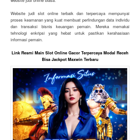
website judi online biasa.
Website judi slot online terbaik dan terpercaya mempunyai
proses keamanan yang kuat membuat perlindungan data individu
dan transaksi bisnis keuangan pemain. Mereka memakai
tehnologi enkripsi yang hebat untuk pastikan kerahasiaan
informasi pemain.
Link Resmi Main Slot Online Gacor Terpercaya Modal Receh
Bisa Jackpot Maxwin Terbaru