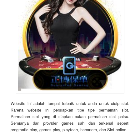
Website ini adalah tempat terbaik untuk anda untuk cicip slot.
Karena website ini persiapkan tipe tipe permainan slot.
Permainan slot yang di siapkan bukan permainan slot palsu.
Semianya dari provider games sah dan terkenal seperti
pregmatic play, games play, playtach, habanero, dan Slot online.