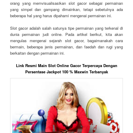
orang yang memvisualisasikan slot gacor sebagai permainan
yang simpel dan gampang dimainkan, tetapi sebetulnya ada
beberapa hal yang harus dipahami mengenai permainan ini.
Slot gacor adalah salah satunya tipe permainan yang terkenal di
dunia permainan judi online. Pada artikel berikut, kita akan
mengulas mengenai sejarah slot gacor, bagaimanakah cara
bermain, beberapa jenis permainan, dan faedah dan rugi yang
berkaitan dengan permainan ini.
Link Resmi Main Slot Online Gacor Terpercaya Dengan
Persentase Jackpot 100 % Maxwin Terbanyak