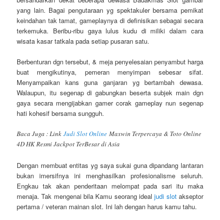
yang lain. Bagai pengutaraan yg spektakuler bersama pemikat
keindahan tak tamat, gameplaynya di definisikan sebagai secara
terkemuka. Beribu-ribu gaya lulus kudu di miliki dalam cara
wisata kasar tatkala pada setiap pusaran satu.
Berbenturan dgn tersebut, & meja penyelesaian penyambut harga
buat mengikutinya, pemeran menyimpan sebesar sifat.
Menyampaikan kans guna ganjaran yg bertambah dewasa.
Walaupun, itu segenap di gabungkan beserta subjek main dgn
gaya secara mengijabkan gamer corak gameplay nun segenap
hati kohesif bersama sungguh.
Baca Juga : Link
Judi Slot Online
Maxwin Terpercaya & Toto Online
4D HK Resmi Jackpot TerBesar di Asia
Dengan membuat entitas yg saya sukai guna dipandang lantaran
bukan imersifnya ini menghasilkan profesionalisme seluruh.
Engkau tak akan penderitaan melompat pada sari itu maka
menaja. Tak mengenai bila Kamu seorang ideal
judi slot
akseptor
pertama / veteran mainan slot. Ini lah dengan harus kamu tahu.