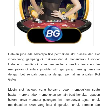
Bahkan juga ada beberapa tipe permainan slot classic dan slot
video yang gampang di mainkan dan di menangkan. Provider
Habanero memiliki ciri khas dengan tema musik china kuno dan
merupakan di antara provider slot gampang menang bersama
dengan bet rendah bersama dengan permainan andalan Koi
Gates.
Mesin slot jackpot yang bersama acak membagikan suatu
hadiah mereka tidak memerlukan pemain buat kerjakan apapun
bukan hanya memutar gulungan. Ini mempunyai tujuan untuk
mendapatkan akun yang bisa di gunakan untuk bermain dan