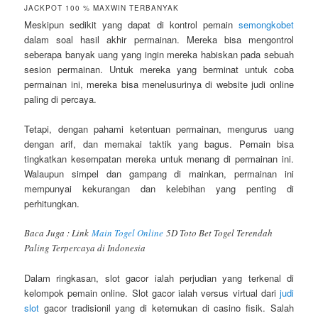
JACKPOT 100 % MAXWIN TERBANYAK
Meskipun sedikit yang dapat di kontrol pemain
semongkobet
dalam soal hasil akhir permainan. Mereka bisa mengontrol
seberapa banyak uang yang ingin mereka habiskan pada sebuah
sesion permainan. Untuk mereka yang berminat untuk coba
permainan ini, mereka bisa menelusurinya di website judi online
paling di percaya.
Tetapi, dengan pahami ketentuan permainan, mengurus uang
dengan arif, dan memakai taktik yang bagus. Pemain bisa
tingkatkan kesempatan mereka untuk menang di permainan ini.
Walaupun simpel dan gampang di mainkan, permainan ini
mempunyai kekurangan dan kelebihan yang penting di
perhitungkan.
Baca Juga : Link
Main Togel Online
5D Toto Bet Togel Terendah
Paling Terpercaya di Indonesia
Dalam ringkasan, slot gacor ialah perjudian yang terkenal di
kelompok pemain online. Slot gacor ialah versus virtual dari
judi
slot
gacor tradisionil yang di ketemukan di casino fisik. Salah