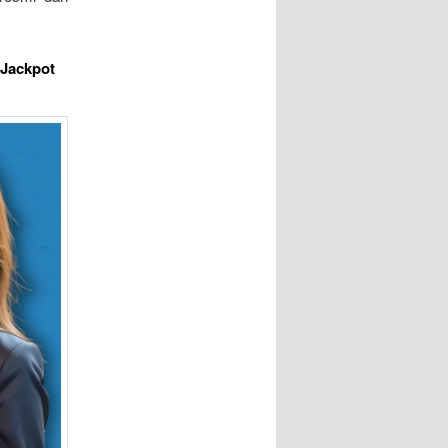
 Jackpot