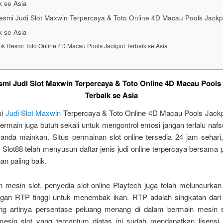
k se Asia
esmi Judi Slot Maxwin Terpercaya & Toto Online 4D Macau Pools Jackp
k se Asia
nk Resmi Toto Online 4D Macau Pools Jackpot Terbaik se Asia
smi Judi Slot Maxwin Terpercaya & Toto Online 4D Macau Pools
Terbaik se Asia
mi
Judi Slot Maxwin
Terpercaya & Toto Online 4D Macau Pools Jackp
ermain juga butuh sekali untuk mengontrol emosi jangan terlalu na
anda mainkan. Situs permainan slot online tersedia 24 jam sehari, 
Slot88 telah menyusun daftar jenis judi online terpercaya bersama
n paling baik.
m mesin slot, penyedia slot online Playtech juga telah meluncurka
ngan RTP tinggi untuk menembak ikan. RTP adalah singkatan dari
ng artinya persentase peluang menang di dalam bermain mesin sl
mesin slot yang tercantum diatas ini sudah mendapatkan lisensi