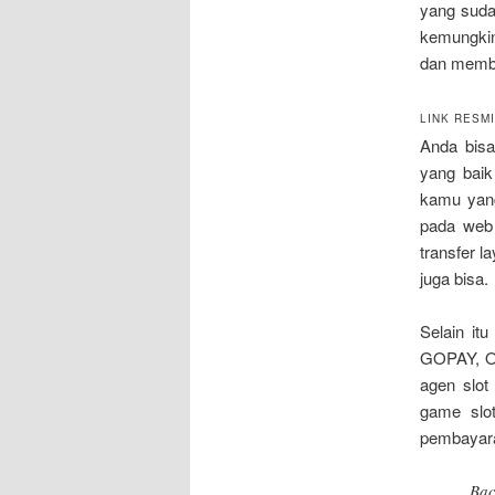
yang sudah
kemungkin
dan membe
LINK RESM
Anda bisa
yang baik
kamu yang
pada web 
transfer
juga bisa.
Selain it
GOPAY, OV
agen slot
game slo
pembayara
Bac