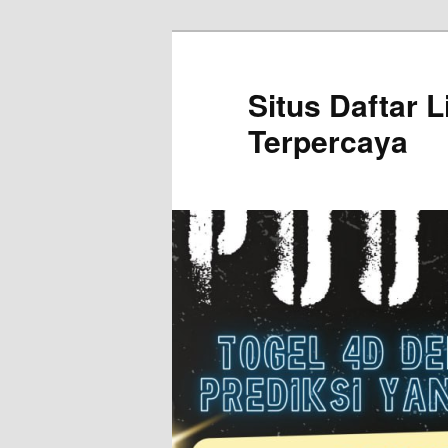
Langsung
ke
konten
Situs Daftar 
utama
Terpercaya