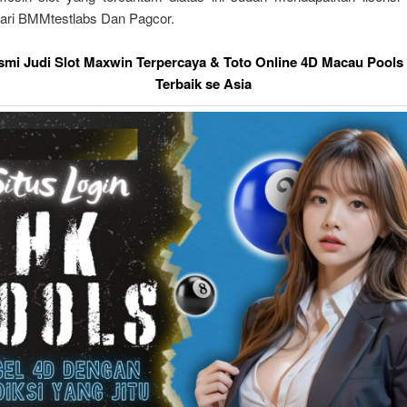
 dari BMMtestlabs Dan Pagcor.
smi Judi Slot Maxwin Terpercaya & Toto Online 4D Macau Pools
Terbaik se Asia