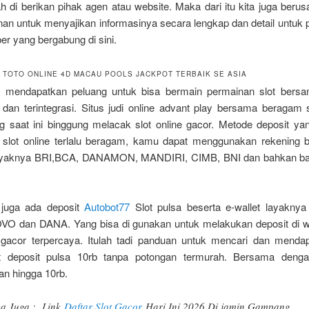
 di berikan pihak agen atau website. Maka dari itu kita juga beru
an untuk menyajikan informasinya secara lengkap dan detail untuk p
r yang bergabung di sini.
I TOTO ONLINE 4D MACAU POOLS JACKPOT TERBAIK SE ASIA
 mendapatkan peluang untuk bisa bermain permainan slot bers
 dan terintegrasi. Situs judi online advant play bersama beragam s
 saat ini binggung melacak slot online gacor. Metode deposit yan
slot online terlalu beragam, kamu dapat menggunakan rekening 
 layaknya BRI,BCA, DANAMON, MANDIRI, CIMB, BNI dan bahkan ba
u juga ada deposit
Autobot77
Slot pulsa beserta e-wallet layakny
O dan DANA. Yang bisa di gunakan untuk melakukan deposit di we
 gacor terpercaya. Itulah tadi panduan untuk mencari dan mendap
t deposit pulsa 10rb tanpa potongan termurah. Bersama denga
n hingga 10rb.
a Juga : Link
Daftar Slot Gacor
Hari Ini 2026 Di jamin Gampang