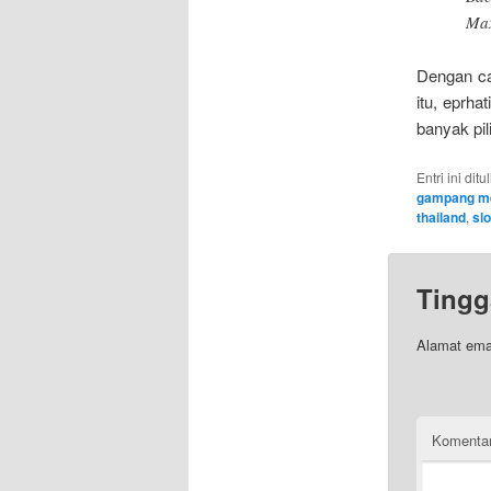
Max
Dengan ca
itu, eprh
banyak pi
Entri ini dit
gampang m
thailand
,
sl
Tingg
Alamat emai
Komenta