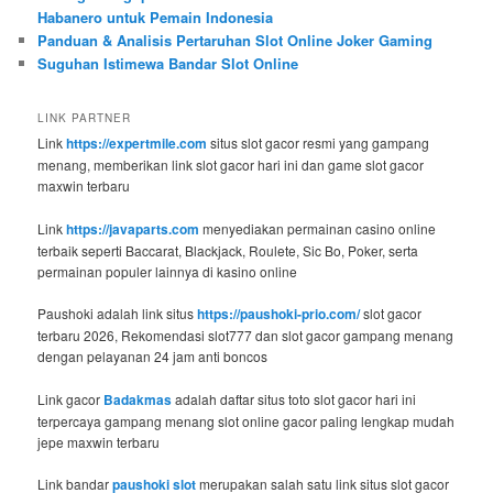
Habanero untuk Pemain Indonesia
Panduan & Analisis Pertaruhan Slot Online Joker Gaming
Suguhan Istimewa Bandar Slot Online
LINK PARTNER
Link
https://expertmile.com
situs slot gacor resmi yang gampang
menang, memberikan link slot gacor hari ini dan game slot gacor
maxwin terbaru
Link
https://javaparts.com
menyediakan permainan casino online
terbaik seperti Baccarat, Blackjack, Roulete, Sic Bo, Poker, serta
permainan populer lainnya di kasino online
Paushoki adalah link situs
https://paushoki-prio.com/
slot gacor
terbaru 2026, Rekomendasi slot777 dan slot gacor gampang menang
dengan pelayanan 24 jam anti boncos
Link gacor
Badakmas
adalah daftar situs toto slot gacor hari ini
terpercaya gampang menang slot online gacor paling lengkap mudah
jepe maxwin terbaru
Link bandar
paushoki slot
merupakan salah satu link situs slot gacor