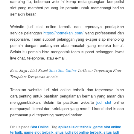
samping itu, beberapa web ini kerap melangsungkan kompetisi
slot yang memberi peluang ke pemain untuk memenangi hadiah
semakin besar.
Website judi slot online terbaik dan terpercaya persiapkan
service pelanggan
https://notmekani.com/
yang professional dan
responsive. Team support pelanggan yang eksper siap menolong
pemain dengan pertanyaan atau masalah yang mereka temui.
Selain itu pemain bisa mengontak team support pelanggan lewat
live chat, telephone, atau e-mail.
Baca Juga : Link Resmi
Situs Slot Online
TerGacor Terpercaya Fitur
Terupdate Ternyaman se Asia
Tetapkan website judi slot online terbaik dan terpercaya ialah
cara penting untuk pastikan pengalaman bermain yang aman dan
menggembirakan. Selain itu pastikan website
judi slot
online
mempunyai lisensi dan ketetapan yang resmi. Lisensi dari kuasa
permainan judi terpenting memperlihatkan.
Ditulis pada
Slot Online
|
Tag
aplikasi slot terbaik
,
game slot online
terbaik
,
game slot terbaik
,
situs judi slot online terbaik
,
situs judi