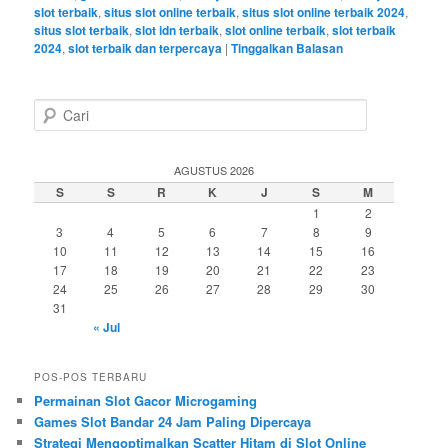
slot terbaik
,
situs slot online terbaik
,
situs slot online terbaik 2024
,
situs slot terbaik
,
slot idn terbaik
,
slot online terbaik
,
slot terbaik
2024
,
slot terbaik dan terpercaya
|
Tinggalkan Balasan
C
a
r
i
AGUSTUS 2026
S
S
R
K
J
S
M
1
2
3
4
5
6
7
8
9
10
11
12
13
14
15
16
17
18
19
20
21
22
23
24
25
26
27
28
29
30
31
« Jul
POS-POS TERBARU
Permainan Slot Gacor Microgaming
Games Slot Bandar 24 Jam Paling Dipercaya
Strategi Mengoptimalkan Scatter Hitam di Slot Online