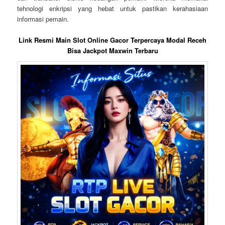
tehnologi enkripsi yang hebat untuk pastikan kerahasiaan
informasi pemain.
Link Resmi Main Slot Online Gacor Terpercaya Modal Receh
Bisa Jackpot Maxwin Terbaru