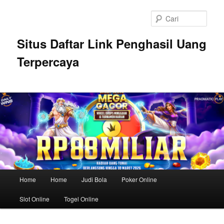
Langsung
Langsung
ke
ke
Cari
konten
konten
utama
sekunder
Situs Daftar Link Penghasil Uang
Terpercaya
Menu
Home
Home
Judi Bola
Poker Online
utama
Slot Online
Togel Online