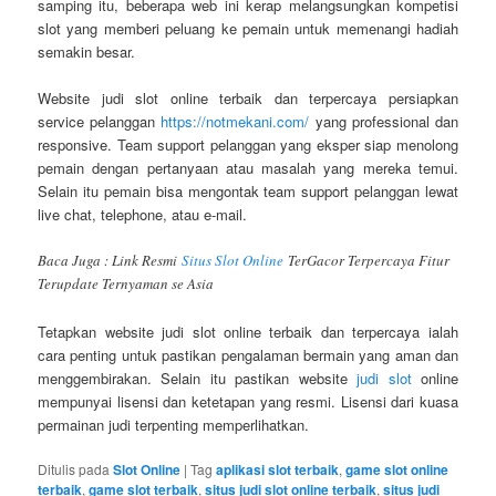
samping itu, beberapa web ini kerap melangsungkan kompetisi
slot yang memberi peluang ke pemain untuk memenangi hadiah
semakin besar.
Website judi slot online terbaik dan terpercaya persiapkan
service pelanggan
https://notmekani.com/
yang professional dan
responsive. Team support pelanggan yang eksper siap menolong
pemain dengan pertanyaan atau masalah yang mereka temui.
Selain itu pemain bisa mengontak team support pelanggan lewat
live chat, telephone, atau e-mail.
Baca Juga : Link Resmi
Situs Slot Online
TerGacor Terpercaya Fitur
Terupdate Ternyaman se Asia
Tetapkan website judi slot online terbaik dan terpercaya ialah
cara penting untuk pastikan pengalaman bermain yang aman dan
menggembirakan. Selain itu pastikan website
judi slot
online
mempunyai lisensi dan ketetapan yang resmi. Lisensi dari kuasa
permainan judi terpenting memperlihatkan.
Ditulis pada
Slot Online
|
Tag
aplikasi slot terbaik
,
game slot online
terbaik
,
game slot terbaik
,
situs judi slot online terbaik
,
situs judi