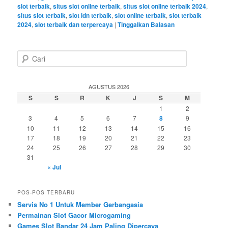
slot terbaik
,
situs slot online terbaik
,
situs slot online terbaik 2024
,
situs slot terbaik
,
slot idn terbaik
,
slot online terbaik
,
slot terbaik
2024
,
slot terbaik dan terpercaya
|
Tinggalkan Balasan
C
a
r
i
AGUSTUS 2026
S
S
R
K
J
S
M
1
2
3
4
5
6
7
8
9
10
11
12
13
14
15
16
17
18
19
20
21
22
23
24
25
26
27
28
29
30
31
« Jul
POS-POS TERBARU
Servis No 1 Untuk Member Gerbangasia
Permainan Slot Gacor Microgaming
Games Slot Bandar 24 Jam Paling Dipercaya