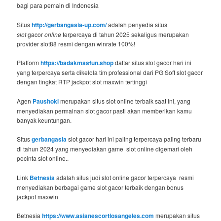
bagi para pemain di Indonesia
Situs
http://gerbangasia-up.com/
adalah penyedia situs
slot
gacor
online
terpercaya di tahun 2025 sekaligus merupakan
provider slot88 resmi dengan winrate 100%!
Platform
https://badakmasfun.shop
daftar situs slot gacor hari ini
yang terpercaya serta dikelola tim professional dari PG Soft slot gacor
dengan tingkat RTP jackpot slot maxwin tertinggi
Agen
Paushoki
merupakan situs slot online terbaik saat ini, yang
menyediakan permainan slot gacor pasti akan memberikan kamu
banyak keuntungan.
Situs
gerbangasia
slot gacor hari ini paling terpercaya paling terbaru
di tahun 2024 yang menyediakan game slot online digemari oleh
pecinta slot online..
Link
Betnesia
adalah situs judi slot online gacor terpercaya resmi
menyediakan berbagai game slot gacor terbaik dengan bonus
jackpot maxwin
Betnesia
https://www.asianescortlosangeles.com
merupakan situs