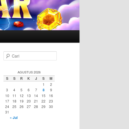
C
a
r
i
AGUSTUS 2026
S
S
R
K
J
S
M
1
2
3
4
5
6
7
8
9
10
11
12
13
14
15
16
17
18
19
20
21
22
23
24
25
26
27
28
29
30
31
« Jul