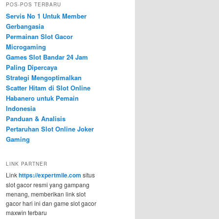
POS-POS TERBARU
Servis No 1 Untuk Member
Gerbangasia
Permainan Slot Gacor
Microgaming
Games Slot Bandar 24 Jam
Paling Dipercaya
Strategi Mengoptimalkan
Scatter Hitam di Slot Online
Habanero untuk Pemain
Indonesia
Panduan & Analisis
Pertaruhan Slot Online Joker
Gaming
LINK PARTNER
Link
https://expertmile.com
situs
slot gacor resmi yang gampang
menang, memberikan link slot
gacor hari ini dan game slot gacor
maxwin terbaru