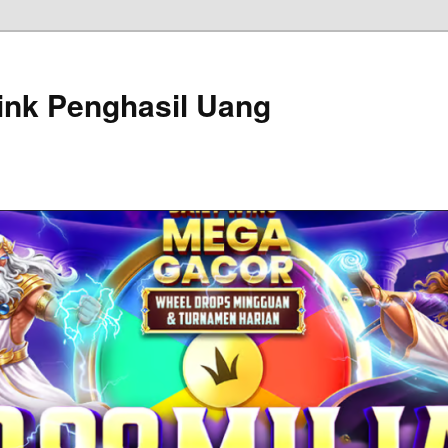
Link Penghasil Uang