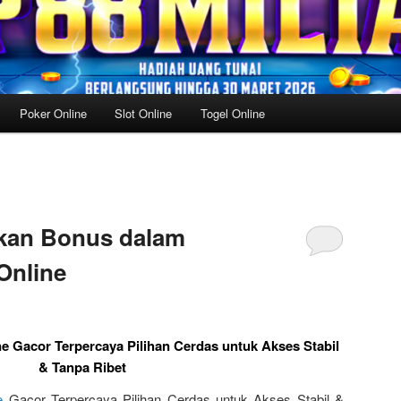
Poker Online
Slot Online
Togel Online
kan Bonus dalam
Online
e Gacor Terpercaya Pilihan Cerdas untuk Akses Stabil
& Tanpa Ribet
e
Gacor Terpercaya Pilihan Cerdas untuk Akses Stabil &