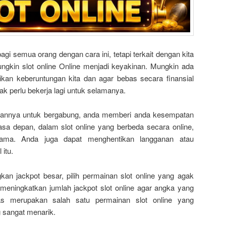
gi semua orang dengan cara ini, tetapi terkait dengan kita
gkin slot online Online menjadi keyakinan. Mungkin ada
an keberuntungan kita dan agar bebas secara finansial
ak perlu bekerja lagi untuk selamanya.
kannya untuk bergabung, anda memberi anda kesempatan
a depan, dalam slot online yang berbeda secara online,
ama. Anda juga dapat menghentikan langganan atau
 itu.
an jackpot besar, pilih permainan slot online yang agak
 meningkatkan jumlah jackpot slot online agar angka yang
elas merupakan salah satu permainan slot online yang
 sangat menarik.