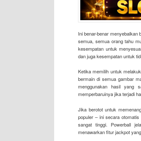
Ini benar-benar menyebalkan ba
semua, semua orang tahu mun
kesempatan untuk menyesuaik
dan juga kesempatan untuk tid
Ketika memilih untuk melaku
bermain di semua gambar mas
menggunakan hasil yang s
memperbaruinya jika terjadi hal
Jika berotot untuk memenangk
populer – ini secara otomatis
sangat tinggi. Powerball j
menawarkan fitur jackpot yang