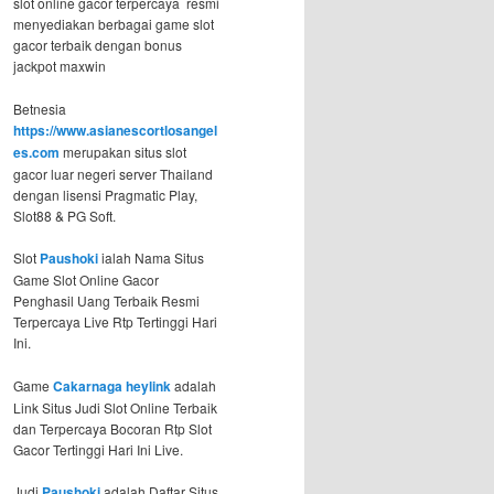
slot online gacor terpercaya resmi
menyediakan berbagai game slot
gacor terbaik dengan bonus
jackpot maxwin
Betnesia
https://www.asianescortlosangel
es.com
merupakan situs slot
gacor luar negeri server Thailand
dengan lisensi Pragmatic Play,
Slot88 & PG Soft.
Slot
Paushoki
ialah Nama Situs
Game Slot Online Gacor
Penghasil Uang Terbaik Resmi
Terpercaya Live Rtp Tertinggi Hari
Ini.
Game
Cakarnaga heylink
adalah
Link Situs Judi Slot Online Terbaik
dan Terpercaya Bocoran Rtp Slot
Gacor Tertinggi Hari Ini Live.
Judi
Paushoki
adalah Daftar Situs