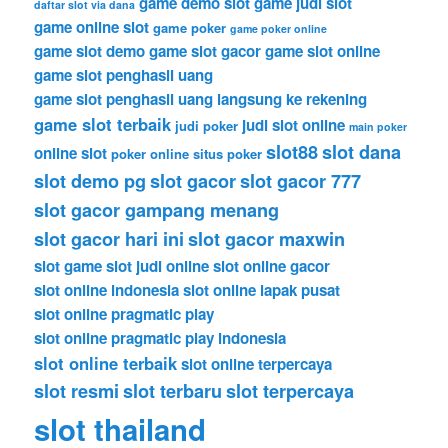
game demo slot
game judi slot
daftar slot via dana
game online slot
game poker
game poker online
game slot demo
game slot gacor
game slot online
game slot penghasil uang
game slot penghasil uang langsung ke rekening
game slot terbaik
judi slot online
judi poker
main poker
slot88
slot dana
online slot
poker online
situs poker
slot demo pg
slot gacor
slot gacor 777
slot gacor gampang menang
slot gacor hari ini
slot gacor maxwin
slot game
slot judi online
slot online gacor
slot online indonesia
slot online lapak pusat
slot online pragmatic play
slot online pragmatic play indonesia
slot online terbaik
slot online terpercaya
slot resmi
slot terbaru
slot terpercaya
slot thailand