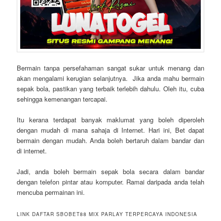
Bermain tanpa persefahaman sangat sukar untuk menang dan
akan mengalami kerugian selanjutnya. Jika anda mahu bermain
sepak bola, pastikan yang terbaik terlebih dahulu. Oleh itu, cuba
sehingga kemenangan tercapai.
Itu kerana terdapat banyak maklumat yang boleh diperoleh
dengan mudah di mana sahaja di Internet. Hari ini, Bet dapat
bermain dengan mudah. Anda boleh bertaruh dalam bandar dan
di internet.
Jadi, anda boleh bermain sepak bola secara dalam bandar
dengan telefon pintar atau komputer. Ramai daripada anda telah
mencuba permainan ini.
LINK DAFTAR SBOBET88 MIX PARLAY TERPERCAYA INDONESIA