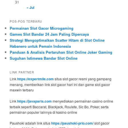
31
« Jul
POS-POS TERBARU
Permainan Slot Gacor Microgaming
Games Slot Bandar 24 Jam Paling Dipercaya
Strategi Mengoptimalkan Scatter Hitam di Slot Online
Habanero untuk Pemain Indonesia
Panduan & Analisis Pertaruhan Slot Online Joker Gaming
Suguhan Istimewa Bandar Slot Online
LINK PARTNER
Link
https://expertmile.com
situs slot gacor resmi yang gampang
menang, memberikan link slot gacor hari ini dan game slot gacor
maxwin terbaru
Link
https://javaparts.com
menyediakan permainan casino online
terbaik seperti Baccarat, Blackjack, Roulete, Sic Bo, Poker, serta
permainan populer lainnya di kasino online
Paushoki adalah link situs
https://paushoki-prio.com/
slot gacor