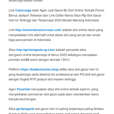
terpercaya akses mudah
Link
Cakarnaga
ialah Agen Judi Game Bo Slot Online Terbaik Promo
Bonus Jackpot Terbesar dan Link Daftar Nama Situs Rtp Slot Gacor
Hari Ini Tertinggi dan Terpercaya 2024 Mudah Menang Indonesia.
Link
http://moorenkosicecream.com/
adalah slot online resmi yang
menyediakan link alternatif untuk akses slot yang lancar dan aman
bagi para pemain di Indonesia
Situs
http://gerbangasia-up.com/
adalah penyedia situs
slot
gacor
online
terpercaya di tahun 2025 sekaligus merupakan
provider slot88 resmi dengan winrate 100%!
Platform
https://badakmasfun.shop
daftar situs slot gacor hari ini
yang terpercaya serta dikelola tim professional dari PG Soft slot gacor
dengan tingkat RTP jackpot slot maxwin tertinggi
Agen
Paushoki
merupakan situs slot online terbaik saat ini, yang
menyediakan permainan slot gacor pasti akan memberikan kamu
banyak keuntungan.
Situs
gerbangasia
slot gacor hari ini paling terpercaya paling terbaru
di tahun 2024 yang menyediakan game slot online digemari oleh