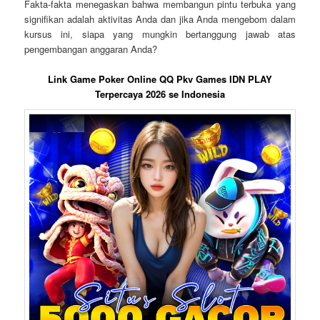
Fakta-fakta menegaskan bahwa membangun pintu terbuka yang
signifikan adalah aktivitas Anda dan jika Anda mengebom dalam
kursus ini, siapa yang mungkin bertanggung jawab atas
pengembangan anggaran Anda?
Link Game Poker Online QQ Pkv Games IDN PLAY
Terpercaya 2026 se Indonesia